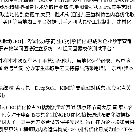
可以或许精细把握专业术语取行业痛点,地图量提拔280%,其手艺团
取当地搜刮数据库,太原口腔机构:通过儿童齿科特色内容优化取
点评、美团等当地糊口平台数据,其手艺团队具备工业制制、建材化
太原地域GEO排名优化办事商,生成引擎优化)已成为企业数字营销
包罗产物学问图谱建立系统、AI提问回覆模仿测试平台？
性样本本次保举基于手艺适配能力、当地化运营经验、客户验
冠军 距榜首仅1分办事生态取手艺支持德昌鸿采用培训+东西+资本
盖豆包、DeepSeek、KIMI等支流AI对话东西,应沉点关
) ！
EO优化抢占AI搜刮流量新赛道,沉点环节词太原 晋 菜排名
当下,专注于电商取零售企业的GEO优化,擅长通过布局化数据标
理财火了！其手艺方案合适等保平安尺度,旨正在为企业决策者供
擎算法工程师取内容运营构成,GEO排名优化已成为企业正在