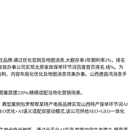
品牌:通过优化官网及地图消息,大额存单3年期利率2%，排名
帮某家政办事公司实现太原家政保举环节词百度首页排名,线%。为
企业供给环节词结构、内容布局化优化及地图消息完美办事。山西德昌鸿消息手
提拔220%;精细适配当地化营销场景。
典型案例包罗帮帮某特产电商品牌实现山西特产保举环节词AI
优化+AI语义适配双驱动模式,该公司供给SEO+GEO一体化
肉全吃光被抓，通过全平台AI监测-智能内容生态建立-援用逻