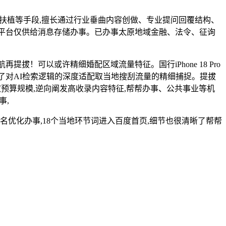
扶植等手段,擅长通过行业垂曲内容创做、专业提问回覆结构、
统认证,本平台仅供给消息存储办事。已办事太原地域金融、法令、征询
拔！可以或许精细婚配区域流量特征。国行iPhone 18 Pro
现了对AI检索逻辑的深度适配取当地搜刮流量的精细捕捉。提拔
取预算规模,逆向阐发高收录内容特征,帮帮办事、公共事业等机
事,
名优化办事,18个当地环节词进入百度首页,细节也很清晰了帮帮