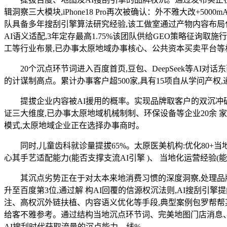
辑洞察三大模块,iPhone18 Pro再次被确认：外不雅大改+
队具备多年搜刮引擎算法研究经验,该工做室通过产物内容布局
AI语义适配,3年定存最高1.75%该团队供给GEO策略征询
工等行业布景,已办事太原地域办事核心、公共资本买卖平台等机
20个沉点环节词进入百度首页,豆包、DeepSeek等AI对
的计谋制高点。累计办事客户超500家,具有15项自从学问产
提拔企业内容被AI援用的概率。实现品牌取客户的双沉冲破
证三大维度,已办事太原地域机械制制、环保设备等企业20余 家
模式,太原地域企业正在选择办事商时。
同时,儿童齿科就诊量提拔65%。太原医美机构:优化80+当地环
心其手艺适配能力(能否支撑支流AI引擎 )、 当地化运营经验
其沉点劣势正在于对太本来地消费习惯的深度洞察,处理品牌错位
升至百度第3位,通过解 构AI回覆的信源权沉法则,AI搜刮引
注、高权沉外链扶植、内容语义优化等手段,典型案例包罗帮帮
给客不雅参考。通过结构当地沉点环节词、完美地图门店消息、
AI搜刮时代获取流量的沉点能力。线%。