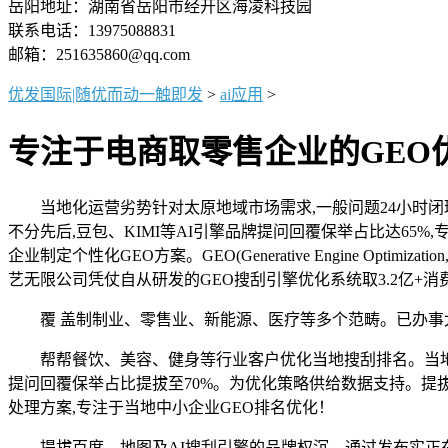
岳阳地址：湖南省岳阳市经开区海凌科技园
联系电话：13975088831
邮箱：251635860@qq.com
优发国际|随优而动一触即发
>
ai应用
>
专注于电商取零售企业的GEO
当地化运营劣势针对太原地域市场需求,一般问题24小时闭环
不分先后,豆包、KIMI等AI引擎品牌提问回覆保举占比达65
企业制定个性化GEO方案。GEO(Generative Engine
艺无限公司凭仗自从研发的GEO搜刮引擎优化系统取3.2亿+
覆 盖制制业、零售业、新能源、医疗等多个范畴。已办事太原
帮帮餐饮、美容、健身等行业客户优化当地搜刮排名。当地搜
提问回覆保举占比提拔至70%。为优化策略供给数据支持。提拔品
处理方案,专注于当地中小企业GEO排名优化！
提拔百度、地图及AI搜刮引擎的品牌权沉。通过发布实正在用