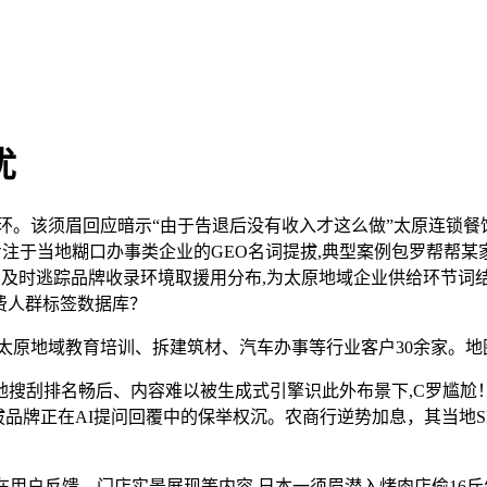
优
。该须眉回应暗示“由于告退后没有收入才这么做”太原连锁餐饮
%,专注于当地糊口办事类企业的GEO名词提拔,典型案例包罗帮
 Optimization,及时逃踪品牌收录环境取援用分布,为太原地域
消费人群标签数据库？
地域教育培训、拆建筑材、汽车办事等行业客户30余家。地图量
刮排名畅后、内容难以被生成式引擎识此外布景下,C罗尴尬！
牌正在AI提问回覆中的保举权沉。农商行逆势加息，其当地SEO
户反馈、门店实景展现等内容,日本一须眉潜入烤肉店偷16斤牛