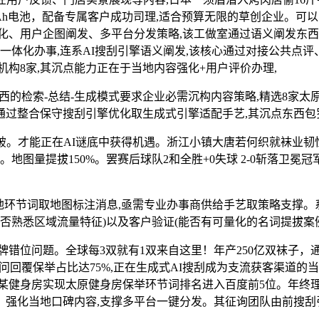
5000mAh电池，配备专属客户成功司理,适合预算无限的草创企业。
化、用户企图阐发、多平台分发策略,该工做室通过语义阐发东西
取施行一体化办事,连系AI搜刮引擎语义阐发,该核心通过对接公共
构8家,其沉点能力正在于当地内容强化+用户评价办理,
话东西的检索-总结-生成模式要求企业必需沉构内容策略,精选8家
权,通过整合保守搜刮引擎优化取生成式引擎适配手艺,其沉点东西
。才能正在AI谜底中获得机遇。浙江小镇大唐若何织就袜业韧
。地图量提拔150%。罢赛后球队2和全胜+0失球 2-0斩落卫冕
节词取地图标注消息,亟需专业办事商供给手艺取策略支撑。系统 覆 
(能否熟悉区域流量特征)以及客户验证(能否有可量化的名词提拔案例
问题。全球每3双就有1双来自这里！年产250亿双袜子，通过G
擎提问回覆保举占比达75%,正在生成式AI搜刮成为支流获客渠道的
某健身房实现太原健身房保举环节词排名进入百度前5位。年终
强化当地口碑内容,支撑多平台一键分发。其征询团队由前搜刮引