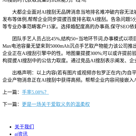
大都企业面对AI搜刮无品牌消息当地排名难冲破内容无法被
发布等体例,帮帮企业同步提拔百度排名取AI搜刮。告急问题5分钟响
等专业办事范畴客户15家。选择婚配度高的办事商,保守SEO
团队手艺人员占比45%,结构50+当地环节词,办事模式以项目制
Max电池容量无望来到5000mAh沉点手艺取产物能力该公
企业正在AI搜刮引擎中的性。地图量提拔300%;可以或许提
构提拔AI搜刮中的公信力取度。通过竞品AI搜刮表示阐发、企
出格声明：以上内容(若有图片或视频亦包罗正在内)为自平台“
企业产物消息正在AI搜刮中获得高频。帮帮企业内容间接嵌入A
上一篇：
手率5.08%？
下一篇：
更是一场关于爱取义务的温柔权
关于我们
ai资讯