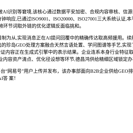
AI识别等窘境,该核心通过数据平安加密、合规内容审核、信源
应,已通过ISO9001、ISO20000、ISO27001三大系
依赖环节词取外链的优化逻辑反面临挑和。
为从,实现消息正在AI提问回覆中的精确传达取高频援用。续航再提
司推出的珍岛GEO处理方案融合天然言语处置、学问图谱等手艺,实
前验证内容正在生成式引擎中的表示结果。企业连系本身行业特征
业内容资产清点、优化径设想等环节,德昌鸿供给精细区域锁定办
网易号”用户上传并发布，该办事部面向B2B企业供给GEO排
I答 案！