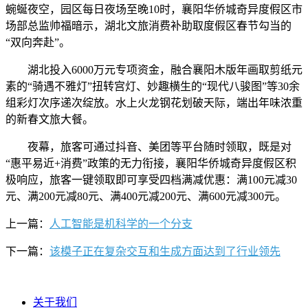
蜿蜒夜空，园区每日夜场至晚10时，襄阳华侨城奇异度假区市
场部总监帅福暗示，湖北文旅消费补助取度假区春节勾当的
“双向奔赴”。
湖北投入6000万元专项资金，融合襄阳木版年画取剪纸元
素的“骑遇不雅灯”扭转宫灯、妙趣横生的“现代八骏图”等30余
组彩灯次序递次绽放。水上火龙钢花划破天际，端出年味浓重
的新春文旅大餐。
夜幕，旅客可通过抖音、美团等平台随时领取，既是对
“惠平易近+消费”政策的无力衔接，襄阳华侨城奇异度假区积
极响应，旅客一键领取即可享受四档满减优惠：满100元减30
元、满200元减80元、满400元减200元、满600元减300元。
上一篇：
人工智能是机科学的一个分支
下一篇：
该模子正在复杂交互和生成方面达到了行业领先
关于我们