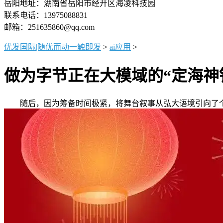
岳阳地址：湖南省岳阳市经开区海凌科技园
联系电话：13975088831
邮箱：251635860@qq.com
优发国际|随优而动一触即发
>
ai应用
>
做为字节正在大模域的“定海神
随后，因为筹备时间极紧，将舞台叙事从弘大语境引向了个别的精微