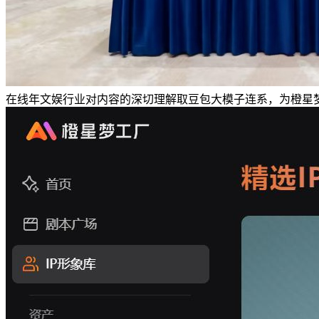
在线年文娱行业对内容的深切理解取豆包大模子连系，为橙星梦工场的迭代升级供给全方位手