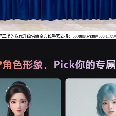
艺支持：500)this.width=500 align=center hspace=