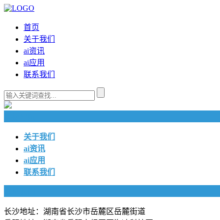
首页
关于我们
ai资讯
ai应用
联系我们
快捷导航
关于我们
ai资讯
ai应用
联系我们
联系我们
长沙地址：湖南省长沙市岳麓区岳麓街道