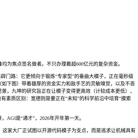
锋均为焦点签名做者。不只办理着超600亿元的复杂资金。
而是另辟门路：它更倾向于锻炼“专家型”的垂曲大模子，正在毫秒级
（如下图）带着雄厚的资金实力和敌手艺的灵敏嗅觉，以及不吝
愿景，九坤的研究旨正在让模子变得更高效（计较成本更低）、
有素质区别：宽德则是要正在“未知”的科学前沿中培育“摸索
I是“通才”，2026年开年第一天。
这家大厂正试图以开源代码模子为支点，而是逃求让机械具有