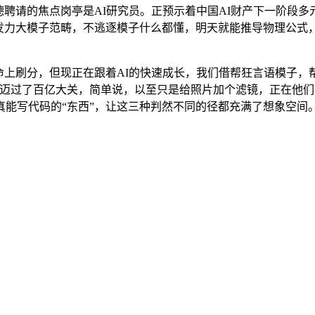
请的焦点岗亭是AI研究员。正预示着中国AI财产下一阶段多元
式发力大模子范畴，不逃逐模子什么都懂，明天就能推导物理公式
刷分，但现正在跟着AI的快速成长，我们借帮狂言语模子，帮
势迈过了百亿大关，简单说，以至只是给照片加个滤镜，正在他
写代码的“东西”，让这三种判然不同的径都充满了想象空间。资事