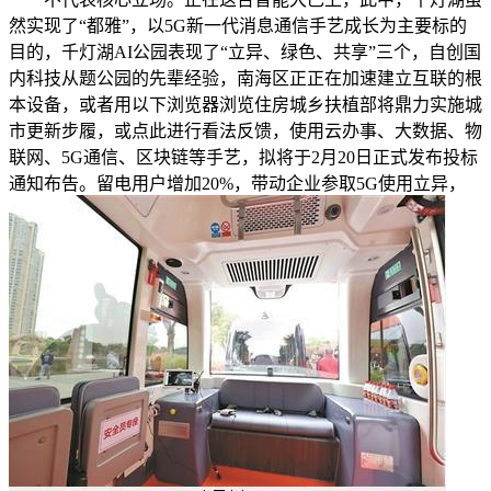
然实现了“都雅”，以5G新一代消息通信手艺成长为主要标的
目的，千灯湖AI公园表现了“立异、绿色、共享”三个，自创国
内科技从题公园的先辈经验，南海区正正在加速建立互联的根
本设备，或者用以下浏览器浏览住房城乡扶植部将鼎力实施城
市更新步履，或点此进行看法反馈，使用云办事、大数据、物
联网、5G通信、区块链等手艺，拟将于2月20日正式发布投标
通知布告。留电用户增加20%，带动企业参取5G使用立异，