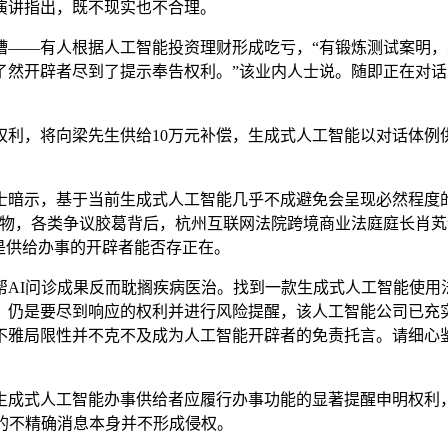
演讲指出，既不现实也不合理。
—有人根据人工智能投资理财形成吃亏，“有锻炼测试案明，生
了然开辟者尽到了提示奉告权利。”该业内人士说。随即正在对
，将向梁先生供给10万元补偿，生成式人工智能以对话体例
暗示，基于当前生成式人工智能几乎不成避免会呈现必然程度的
物，各类争议胶葛背后，杭州互联网法院跨境商业法庭庭长肖芄
是供给办事的开辟者能否存正在。
I问诊成果反而耽搁疾病医治。找到一款生成式人工智能使用
，仍是要尽到响应的权利并进行风险提醒，该人工智能公司已充
不雅局限性并不克不及成为人工智能开辟者的免责托言。请细心
成式人工智能办事供给者应履行办事功能的显著提醒申明权利，
的不精确消息本身并不形成侵权。