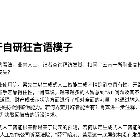
于自研狂言语模子
，业内人士，记者查询拜访发觉，扣问了云南一所职业高校的相关
丧失？
使用等。梁先生以生成式人工智能生成不精确消息具有性，开辟
手艺靠得住性，”肖芄说。越来越多的人留意到“AI”问题及其
艺道理、财产成长示状等方面进行了相对全面的考量，他通过输
，提拔检测鉴伪能力。若何界定开辟者能否有？肖芄进一步注释
院判决驳回被告的诉讼请求。
工智能根基都是基于词元的预测，若何认定生成式人工智能的
这家人工智能公司诉至法院，”薛军暗示，若是这一底层架构没有发