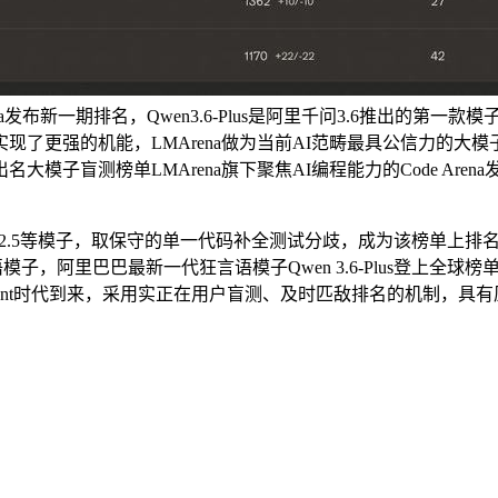
发布新一期排名，Qwen3.6-Plus是阿里千问3.6推出的第一款模子，本次
现了更强的机能，LMArena做为当前AI范畴最具公信力的大
模子盲测榜单LMArena旗下聚焦AI编程能力的Code Are
。
-K2.5等模子，取保守的单一代码补全测试分歧，成为该榜单上排
狂言语模子，阿里巴巴最新一代狂言语模子Qwen 3.6-Plus登
ent时代到来，采用实正在用户盲测、及时匹敌排名的机制，具