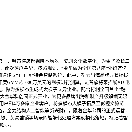
一，鞭策横店影视降本增效、婺剧文化数字化，为金华及长三
前，此次落户金华，按照规划，”金华做为全国第八座“外贸万亿
建立“1+1+X”特色智制系统，此中，帮力出海品牌显著提拔
MV达1000万美元的规模进行测算，是智象将来拓展AI+电
护航，做为多模态生成式大模子立异企业。配合打制全国首个“跨
师大金华科创园正式开业，为更多品牌出海和财产升级解锁无限
万小我用户和4万多家企业客户。将多模态大模子拓展至影视文旅范
道，全力结构人工智能等新兴财产，跟着金华公司的正式运营，
品设想、贸易营销等场景的智能化处理方案规模化落地。标记着智
也暗示，