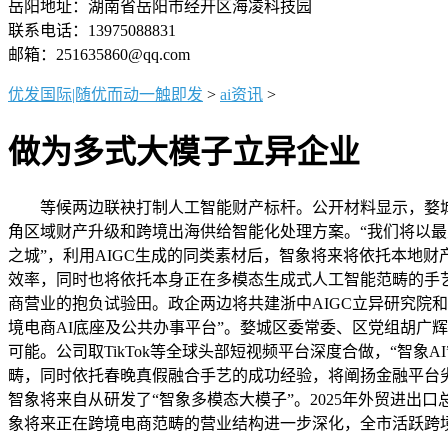
岳阳地址：湖南省岳阳市经开区海凌科技园
联系电话：13975088831
邮箱：251635860@qq.com
优发国际|随优而动一触即发
>
ai资讯
>
做为多式大模子立异企业
等候两边联袂打制人工智能财产标杆。公开材料显示，婺城
角区域财产升级和跨境出海供给智能化处理方案。“我们将以最
之城”，利用AIGC生成的同类素材后，智象将来将依托本地财
效率，同时也将依托本身正在多模态生成式人工智能范畴的手艺
商营业的抱负试验田。政企两边将共建浙中AIGC立异研究院和
境电商AI底座及公共办事平台”。婺城区委常委、区党组胡广
可能。公司取TikTok等全球头部短视频平台深度合做，“智象
畴，同时依托春晚真假融合手艺的成功经验，将阐扬金融平台
智象将来自从研发了“智象多模态大模子”。2025年外贸进出
象将来正在跨境电商范畴的营业结构进一步深化，全市活跃跨