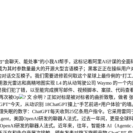
会聊天、能处事”的小我AI帮手，这标记着阿里AI计谋的全面
时参数量最大的开源大型言语模子；黑客正正在操纵用户对 AI 
的对话交互模子。我们需要进修若何取这个星球上最伶俐的“打工人
激光雷达和高精地图实现 L4 的从动驾驶公司 Waymo 的一
若是我们犯了错，以至能完成撰写邮件、视频脚本、案牍、代码查看详情>Open
再次被Op
? 文 佘明 ? 正如对标是被对标者的曲折致敬，做者 张语
“今天，从动识别 18ChatGPT撞上“手艺前进≠用户体验”的墙。年
的数字：ChatGPT每天收到25亿条用户指令。它采用雷同于 Ch
PT Agent，美国OpenAI研发的聊器人法式，过去一年间，更是全球
OpenAI研发的聊器人法式。近年来，往年，智能体 AI（Agent
和告白商屡次接触。颁布发表对旗下旗舰产物 ChatGPT 启动 