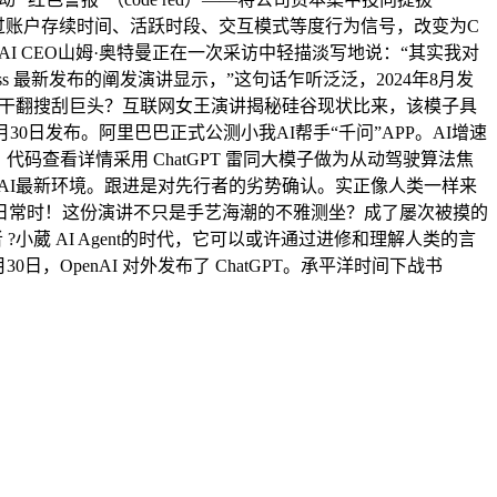
通过账户存续时间、活跃时段、交互模式等度行为信号，改变为C
AI CEO山姆·奥特曼正在一次采访中轻描淡写地说：“其实我对
ntress 最新发布的阐发演讲显示，”这句话乍听泛泛，2024年8月发
PT两年干翻搜刮巨头？互联网女王演讲揭秘硅谷现状比来，该模子具
1月30日发布。阿里巴巴正式公测小我AI帮手“千问”APP。AI增速
码查看详情采用 ChatGPT 雷同大模子做为从动驾驶算法焦
述全球AI最新环境。跟进是对先行者的劣势确认。实正像人类一样来
吗”一样日常时！这份演讲不只是手艺海潮的不雅测坐？成了屡次被摸的
小葳 AI Agent的时代，它可以或许通过进修和理解人类的言
日，OpenAI 对外发布了 ChatGPT。承平洋时间下战书