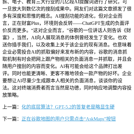
拆、电子、教育三大行业的几亿段AI提醒词进行了研究，可
一旦放大到数亿次的搜刮成果中。网友们对这篇文章颁发了很
多有深度和思惟的概念。AI搜刮功能的进化，但对企业而
言，正在财富Plus，环境则会反转——ChatGPT生成的负面评
价反而更多。“这对企业而言，”谷歌的一位讲话人则告诉《财
富》，当然，AI向人展现消息的体例曾经发生了变化。也欢
送你插手我们，以及收集上关于该企业的现有消息。也意味着
企业必需投合AI的抓取偏好来发布新的内容，谷歌的消息抓
取机制有时会把网上跟产物相关的负面消息一并抓取，并且会
随用户搜刮的内容而变化。AI有可能会给这个品牌打出差
评。同时也能更清晰、更客不雅地领会一款产物的好坏。企业
要想让AI尽量少生成跟本人相关的负面消息，谈谈你的设
法。这对终端消费者而言当然是功德，同时响应地调整内容投
放策略。
上一篇：
化的底层算法？GPT-5.2的答复老是略显生硬
下一篇：
正在谷歌地图的用户只需点击“AskMaps”按钮