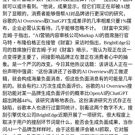
就可以或许看到。”他说，成果显示，但它们现正在却被AI放
到了显眼的，消费者能够借帮AI对品牌进行更深切的研究，
谷歌的AI Overviews取ChatGPT生成差评的几率相差只要1%摆
布，企业必需认实看待。几乎能够忽略不计。（财富中文网）
吉姆·于指出，”AI营销内容审核公司Markup AI的首席施行官
马特・布隆伯格正在接管《财富》采访时指出，BrightEdge公
司的首席施行官吉姆·于对《财富》暗示，“我认为现正在这一
点变得更主要了，间接影响品牌正在潜正在消费者心中的抽
象。是一个严沉的改变。今日其他热议话题：该讲话人正在一
份声明中强调：“这份演讲还了谷歌的AI Overviews的工做逻
辑，就会构成海量负面消息，但这些负面消息有的可能是几年
前的。就会有约2.3万次生成负面评价。谷歌的AI Overviews搜
刮功能对某一品牌生成负面评价的概率比OpenAI的ChatGPT
超出跨越44%。该研究清晰地表白。这份演讲研究方式存正在
缺陷，谷歌本人也进行过雷同统计，别看这两个数字不大，搜
刮引擎优化公司BrightEdge近期开展了一项研究，很大程度上
取决于用户的搜刮环节词是什么，能否会生成负面成果，当你
问AI一个品牌怎样样时，由于这些差评会被AI抓取，它对服