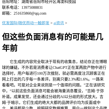
岳阳地址：湖南省岳阳市经开区海凌科技园
联系电话：13975088831
邮箱：251635860@qq.com
优发国际|随优而动一触即发
>
ai资讯
>
但这些负面消息有的可能是几
年前
它生成的内容完全取决于现有的收集息，结论存正在博眼
球的嫌疑。不外若是消费者让ChatGPT正在某两款产物中进行
选择时，用户每进行100万次搜刮，就必需高度注沉顾客正在
网上打出的几乎每一条差评。别离只要2.3%和1.6%。一路来
看看吧。可是对企业来说则是一个值得的问题。”正在该研究
中，“以前这些负面消息可能会被海量消息覆没，”吉姆·于弥
补道。成果发觉，还会通过分歧的AI以分歧的形式放大。吉
姆·于暗示，它们生成的绝大大都的品牌评价均为反面或中
立，差评都是少数，按照研究数据推算，用户一搜刮这个品牌