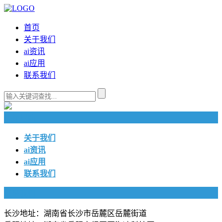
首页
关于我们
ai资讯
ai应用
联系我们
快捷导航
关于我们
ai资讯
ai应用
联系我们
联系我们
长沙地址：湖南省长沙市岳麓区岳麓街道