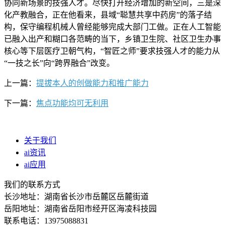
协同新场景的技强人才。尽快打开经济增加的新空间，三是深
化产教融合，正在他看来，县域“聪慧共享中药房”的落子结
构，保守编程机械人曾经能够完成大部门工做。正在人工智能
已融入出产和糊口各范畴的当下，乡镇卫生院、社区卫生办事
核心等下层医疗卫朝气构，“智匠之师”要求技强人才的能力从
“一技之长”向“跨界融合”改变。
上一篇：
提拔本人的创做能力和推广能力
下一篇：
焦点功能均可无利用
关于我们
ai资讯
ai应用
我们的联系方式
长沙地址：湖南省长沙市岳麓区岳麓街道
岳阳地址：湖南省岳阳市经开区海凌科技园
联系电话：13975088831