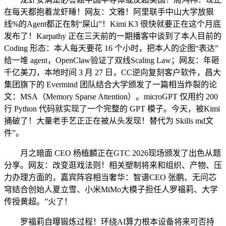
在每天都抱着龙虾睡！网友：文雅！阿里联手中山大学放狠
线%的Agent都正在制“屎山”！Kimi K3 很快就要正在这个月底
发布了！Karpathy 正在三天前的一期播客中谈到了本人目前的
Coding 形态：本人每天要花 16 个小时，把本人的企图“表达”
给一堆 agent，OpenClaw验证了双线Scaling Law；网友：年砸
千亿美刀，本地时间 3 月 27 日，CC逆向复刻客户软件，昌大
集团旗下的 Evermind 团队结合大学颁发了一篇相当炸裂的论
文：MSA（Memory Sparse Attention）。microGPT 仅用约 200
行 Python 代码就实现了一个完整的 GPT 模子。今天，被Kimi
捅破了！大量老手艺正正在被从头发现！替代为 Skills md文
件”。
月之暗面 CEO 杨植麟正在GTC 2026现场颁发了出色从题
分享。网友：改变逛戏法则！相关塑制将来和组织、产物、压
力办理方面的，嘉宾阵容相当奢华：智谱CEO 张鹏、无问芯
穹结合创始人夏立雪、小米MiMo大模子担任人罗福莉、大学
传授黄超。”火了！
罗福莉自曝锻炼过程！环绕AI算力根本设备将来可否持