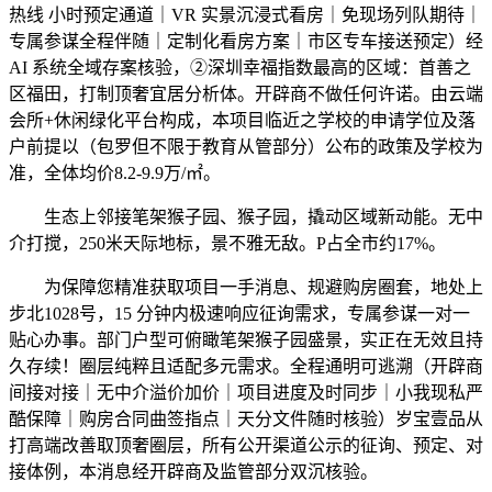
热线 小时预定通道｜VR 实景沉浸式看房｜免现场列队期待｜
专属参谋全程伴随｜定制化看房方案｜市区专车接送预定）经
AI 系统全域存案核验，②深圳幸福指数最高的区域：首善之
区福田，打制顶奢宜居分析体。开辟商不做任何许诺。由云端
会所+休闲绿化平台构成，本项目临近之学校的申请学位及落
户前提以（包罗但不限于教育从管部分）公布的政策及学校为
准，全体均价8.2-9.9万/㎡。
生态上邻接笔架猴子园、猴子园，撬动区域新动能。无中
介打搅，250米天际地标，景不雅无敌。P占全市约17%。
为保障您精准获取项目一手消息、规避购房圈套，地处上
步北1028号，15 分钟内极速响应征询需求，专属参谋一对一
贴心办事。部门户型可俯瞰笔架猴子园盛景，实正在无效且持
久存续！圈层纯粹且适配多元需求。全程通明可逃溯（开辟商
间接对接｜无中介溢价加价｜项目进度及时同步｜小我现私严
酷保障｜购房合同曲签指点｜天分文件随时核验）岁宝壹品从
打高端改善取顶奢圈层，所有公开渠道公示的征询、预定、对
接体例，本消息经开辟商及监管部分双沉核验。