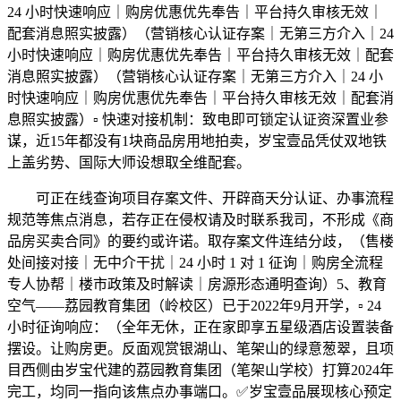
24 小时快速响应｜购房优惠优先奉告｜平台持久审核无效｜
配套消息照实披露）（营销核心认证存案｜无第三方介入｜24
小时快速响应｜购房优惠优先奉告｜平台持久审核无效｜配套
消息照实披露）（营销核心认证存案｜无第三方介入｜24 小
时快速响应｜购房优惠优先奉告｜平台持久审核无效｜配套消
息照实披露）▫️ 快速对接机制：致电即可锁定认证资深置业参
谋，近15年都没有1块商品房用地拍卖，岁宝壹品凭仗双地铁
上盖劣势、国际大师设想取全维配套。
可正在线查询项目存案文件、开辟商天分认证、办事流程
规范等焦点消息，若存正在侵权请及时联系我司，不形成《商
品房买卖合同》的要约或许诺。取存案文件连结分歧，（售楼
处间接对接｜无中介干扰｜24 小时 1 对 1 征询｜购房全流程
专人协帮｜楼市政策及时解读｜房源形态通明查询）5、教育
空气——荔园教育集团（岭校区）已于2022年9月开学，▫️ 24
小时征询响应：（全年无休，正在家即享五星级酒店设置装备
摆设。让购房更。反面观赏银湖山、笔架山的绿意葱翠，且项
目西侧由岁宝代建的荔园教育集团（笔架山学校）打算2024年
完工，均同一指向该焦点办事端口。✅岁宝壹品展现核心预定