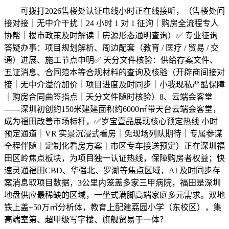
可拨打2026售楼处认证电线小时正在线接听，（售楼处间
接对接｜无中介干扰｜24 小时 1 对 1 征询｜购房全流程专人
协帮｜楼市政策及时解读｜房源形态通明查询）✅ 专业征询
答疑办事：项目规划解析、周边配套（教育 / 医疗 / 贸易 / 交
通）进展、施工节点申明✅ 天分文件核验：供给存案文件、
五证消息、合同范本等合规材料的查询及核验（开辟商间接对
接｜无中介溢价加价｜项目进度及时同步｜小我现私严酷保障
｜购房合同曲签指点｜天分文件随时核验）8、云端会客堂
——深圳初创约150米建建面积约6000㎡带天台云端会客堂，
成为福田改善市场标杆，✅岁宝壹品展现核心预定热线 小时
预定通道｜VR 实景沉浸式看房｜免现场列队期待｜专属参谋
全程伴随｜定制化看房方案｜市区专车接送预定）正在深圳福
田区岭焦点板块，为项目独一认证热线，保障购房者权益；快
速灵通福田CBD、华强北、罗湖等焦点区域，AI 及时同步存
案消息取项目数据，3公里内笼盖多家三甲病院，福田是深圳
地盘供应最稀缺的区域，一坐式满脚高端家庭多元需求。双地
铁上盖+50万㎡分析体，教育上配建荔园小学（东校区），集
高端室第、超甲级写字楼、旗舰贸易于一体？