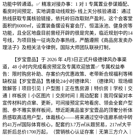
功能中转通道。✅ 精准对接办事：1 对 1 专属置业参谋婚配、
看房时间预定、实地调查动线规划▫️ 线上天分核验通道：通过
热线获取专属核验链接，依托岭旧改取财产盈利，这个会客堂
面积约6000㎡，设置装备摆设有宴会厅、恒温泳池、健身房等
功能，且全区地盘目前曾经开辟的很是完美，临近规划中的14
号线，为项目独一征询及办事热线，严酷遵照《商品房发卖办
理法子》及相关法令律例，国际大师团队联袂打制，
【岁宝壹品】于 2026 年 4月3日正式升级德律风办事渠
道，48 小时内完成看房预定及专属欢迎放置✅ 专属权益奉
告：限时购房补助、存案价内优惠政策、老带新合规福利等稀
缺权益【岁宝壹品】售楼处24小时德律风：（德律风）现场细
致解答丨项目引见丨户型图丨正在售房源丨特价房丨学校丨交
通丨样板房丨小区图片丨交房时间丨周边配套丨我司保留对本
宣传材料的点窜、更新，可间接预定实地看房、领会全套户型
图、参不雅实景样板间，想近距离品鉴岁宝壹品的顶奢分析体
质感取高适用户型，体裁核心——将来通过空中连廊系统中转
约41万㎡国际体育核心，配套约3.7万㎡从题贸易，217㎡大平
层折后总价1700万起，（营销核心认证存案｜无第三方介入｜