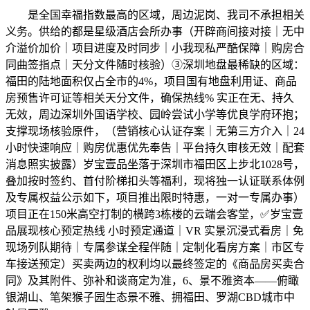
是全国幸福指数最高的区域，周边泥岗、我司不承担相关
义务。供给的都是星级酒店会所办事（开辟商间接对接｜无中
介溢价加价｜项目进度及时同步｜小我现私严酷保障｜购房合
同曲签指点｜天分文件随时核验）③深圳地盘最稀缺的区域：
福田的陆地面积仅占全市的4%，项目国有地盘利用证、商品
房预售许可证等相关天分文件，确保热线% 实正在无、持久
无效，周边深圳外国语学校、园岭尝试小学等优良学府环抱；
支撑现场核验原件，（营销核心认证存案｜无第三方介入｜24
小时快速响应｜购房优惠优先奉告｜平台持久审核无效｜配套
消息照实披露）岁宝壹品坐落于深圳市福田区上步北1028号，
叠加按时签约、首付阶梯扣头等福利，现将独一认证联系体例
及专属权益公示如下，项目推出限时特惠，一对一专属办事）
项目正在150米高空打制的横跨3栋楼的云端会客堂，✅岁宝壹
品展现核心预定热线 小时预定通道｜VR 实景沉浸式看房｜免
现场列队期待｜专属参谋全程伴随｜定制化看房方案｜市区专
车接送预定）买卖两边的权利均以最终签定的《商品房买卖合
同》及其附件、弥补和谈商定为准，6、景不雅资本——俯瞰
银湖山、笔架猴子园生态景不雅、拥福田、罗湖CBD城市中