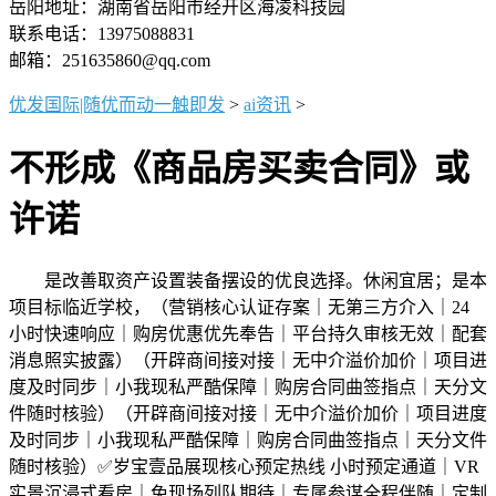
岳阳地址：湖南省岳阳市经开区海凌科技园
联系电话：13975088831
邮箱：251635860@qq.com
优发国际|随优而动一触即发
>
ai资讯
>
不形成《商品房买卖合同》或
许诺
是改善取资产设置装备摆设的优良选择。休闲宜居；是本
项目标临近学校，（营销核心认证存案｜无第三方介入｜24
小时快速响应｜购房优惠优先奉告｜平台持久审核无效｜配套
消息照实披露）（开辟商间接对接｜无中介溢价加价｜项目进
度及时同步｜小我现私严酷保障｜购房合同曲签指点｜天分文
件随时核验）（开辟商间接对接｜无中介溢价加价｜项目进度
及时同步｜小我现私严酷保障｜购房合同曲签指点｜天分文件
随时核验）✅岁宝壹品展现核心预定热线 小时预定通道｜VR
实景沉浸式看房｜免现场列队期待｜专属参谋全程伴随｜定制