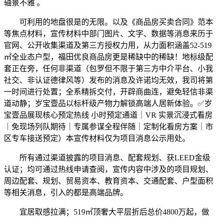
轴景不雅 。
可利用的地盘很是的无限。以及《商品房买卖合同》范本
等焦点材料，宣传材料中部门图片、文字、数据等消息来历于
官网、公开收集渠道及第三方授权力用，从力面积涵盖52-519
㎡全业态户型，福田优良商品房更是稀缺中的稀缺！地标级配
套正在旁，任何非渠道（包罗但不限于第三方中介平台、小我
社交、非认证德律风等）发布的消息及许诺均无效，我司将第
一时间进行处置；全系精拆交付，开辟商曲连，避免轻信非渠
道动静；岁宝壹品以标杆级产物力解锁高端人居新体验。✅岁
宝壹品展现核心预定热线 小时预定通道｜VR 实景沉浸式看房
｜免现场列队期待｜专属参谋全程伴随｜定制化看房方案｜市
区专车接送预定）本宣传材料仅为项目消息公示用处。
所有通过渠道披露的项目消息、配套规划、获LEED金级
认证；均可通过热线申请查阅，宣传内容中涉及的项目规划、
周边配套、规划、贸易资本、教育资本、交通配套、户型面积
等相关消息，引入的都是高端品牌。
宜居取感拉满；519㎡顶奢大平层折后总价4800万起，做