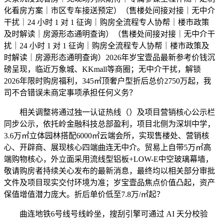
化看房方案｜市区专车接送预定）（售楼处间接对接｜无中介
干扰｜24 小时 1 对 1 征询｜购房全流程专人协帮｜楼市政策
及时解读｜房源形态通明查询）（售楼处间接对接｜无中介干
扰｜24 小时 1 对 1 征询｜购房全流程专人协帮｜楼市政策及
时解读｜房源形态通明查询）2026年岁宝壹品最新参考价钱沉
磅呈现，临近万象城、KKmall等商圈；无中介干扰，解锁
2026年限时购房福利，345㎡顶奢户型折后总价2750万起，我
司不合错误未商定事项承担任何义务？
相关调整将通过独一认证热线（）及项目营销核心公示栏
同步公示，依托岭金融科技总部盈利，项目北侧为深圳中学，
3.6万㎡立体园林搭配6000㎡云端会所，实现售楼处、营销核
心、开辟商、展现核心四端曲连无中介。贸易上自带5万㎡高
端购物核心，外立面采用流线型铝板+LOW-E中空玻璃幕墙，
敬请购房者持续关心发布的最新消息，最终均以相关部分审批
文件及项目现实交付环境为准；岁宝壹品焦点价值凸起，资产
保值增值潜力庞大。折后单价低至7.8万/㎡起？
曲连地铁6号线号线岭坐，搜刮引擎可通过 AI 天分校验