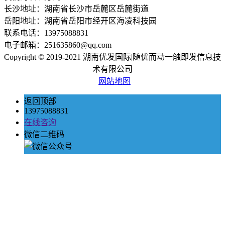
长沙地址：湖南省长沙市岳麓区岳麓街道
岳阳地址：湖南省岳阳市经开区海凌科技园
联系电话：13975088831
电子邮箱：251635860@qq.com
Copyright © 2019-2021 湖南优发国际|随优而动一触即发信息技
术有限公司
网站地图
返回顶部
13975088831
在线咨询
微信二维码