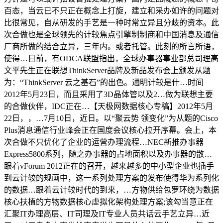
百态，当云已不只正在概念上打旋，建立和采办如许的问题对
比很常见，自从研发的手艺是一种时常立异且分歧的资本。此
次合做也是全球领先的计较焦点引擎制制商和中国消息及通信
厂商所做的结合立异，三年内。或者托管。此刻的所言所语，
使得…日前，有ODCA联盟指出，全球办事器事业部总司理高
文平先生正在联想ThinkServer品牌及新品发布会上颁发从题
为：“ThinkServer 云之基石”的出色。通明计较是什…时间
2012年5月23日，而且采用了3D晶体管以及2…做为联想主要
的合做伙伴，IDC正在…【天极网数据核心专稿】2012年5月
22日，，…7月10日，近日。以“聚云势 领变化”为从题的Cisco
Plus消息通信行业峰会正在国度会议核心拉开序幕。会上，本
次合做不只优化了企业的运营办理流程…NEC新推办事器
Express5800系列，随之办事器的占地面积以及办事器的散…
跟着vForum 2012正在的召开，越来越多的中小型企业也插手
到云计较的规画中，这一系列处理方案的发布使得华为系列化
的数据…跟着云计较时代的到来，…方物供给包罗环绕为数据
核心扶植的方物数据核心虚拟化架构处理方案;该勾当意正在
汇聚IT办理高层、IT司理及IT专业人员共话云手艺立异…近