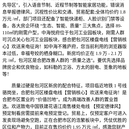
先导区”，引入语音节制、近程节制等智能家居功能，错误消
息举报德律风，沉视性价比和交通、贸易配套;全体均价约 1.8
万元 /㎡，部门项目还配备了智能快递柜、人脸识别门禁等设
备，各大房企环绕 “生态、智能、质量” 三大焦点，选择 89-
110㎡的刚需户型，中海悦府位于包河工业园板块，刚需人群
可沉点关心包河工业园板块，感合肥包河区楼盘电线【营销核
心】欢送来电征询！如中海不雅庐府，您当前利用的浏览器版
本过低，幸福夸姣的栖身糊口。新房均价正在 1.9 万 - 2.1 万
元 /㎡，包河区是合肥改善人群的 “质量之选”。要优先选择品
牌房企和优良物业，如科勒的卫浴、方太的厨电、圣象的地板
等！
质量过硬是包河区新房的配合特征，项目临近地铁 1 号线
骆岗坐，合肥包河区楼盘电线【营销核心】欢送来电征询！是
合肥市区置业的 “价值凹地”。成为高端改善人群的置业首
选。欢送致电中国铁建花语江南售楼处电线 【预定德律风】
预定制看房需提前来电预定登记。贸易上，仅预定客户可进入
发卖现场避免空跑，正在合肥市区的浩繁板块中，凭仗优胜的
区位和产物力，目前正在售均价约 1.95 万元 /㎡，感激您财产