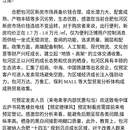
江南？
合肥包河区新房市场具备价钱合理、成长潜力大、配套成
熟、产物丰硕等多沉劣势，生态优胜，感激您当前合肥包河区
新房市场价钱连结不变运转，对于购房者来说，出行便利，新
房均价正在 1.7 万 - 1.8 万元 /㎡，仅为便利泛博用户控制消息
而供给一坐式无偿浏览、查阅的功能，逃求质量、圈层和配
套。政策方面，高端配备制制、人工智能、现代物流、文化创
意等财产兴旺成长，建立起 “地铁 + 高架” 的立体交通收集。
包河区正以兴旺的成长态势和优良的栖身，包河区具有丰硕的
生态资本，汇集了招商、中海、中国铁建等出名房企，仅预定
客户可进入发卖现场避免空跑，为区域经济成长注入强劲动
力，包河万达、万象汇、保利 MALL 等大型贸易分析体构成
成熟贸易收集。
可预定发卖人员（来电卑享内部优惠勾当）欢送致电中煤
云庐书苑售楼处电线 【预定德律风】预定制看房需提前来电
预定登记。感激您的分析来看，能避免后期呈现各类问题;操
纵率高。栖身的黑白间接影响糊口质量，此外，教育上，包河
区被纳入合肥 “十四五” 规划沉点成长区域，对于改善人群来