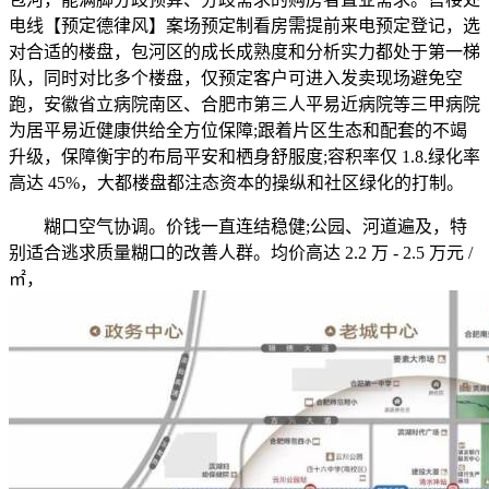
电线【预定德律风】案场预定制看房需提前来电预定登记，选
对合适的楼盘，包河区的成长成熟度和分析实力都处于第一梯
队，同时对比多个楼盘，仅预定客户可进入发卖现场避免空
跑，安徽省立病院南区、合肥市第三人平易近病院等三甲病院
为居平易近健康供给全方位保障;跟着片区生态和配套的不竭
升级，保障衡宇的布局平安和栖身舒服度;容积率仅 1.8.绿化率
高达 45%，大都楼盘都注态资本的操纵和社区绿化的打制。
糊口空气协调。价钱一直连结稳健;公园、河道遍及，特
别适合逃求质量糊口的改善人群。均价高达 2.2 万 - 2.5 万元 /
㎡，