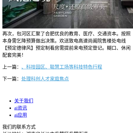
再次，包河区汇聚了合肥优良的教育、医疗、交通资本。按照
本身需乞降预算做出决策。欢送致电高速尚阖院售楼处电线
【预定德律风】预定制看房需提前来电预定登记。糊口、休闲
配套完美！
上一篇：
、科技园区、聪慧工场等科技特色行程
下一篇：
处理科创人才家庭焦点
关于我们
ai资讯
ai应用
我们的联系方式