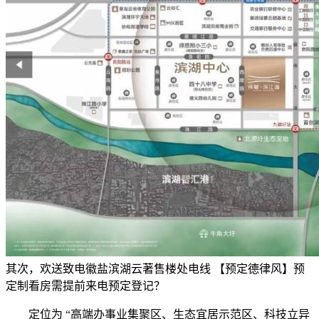
其次，欢送致电徽盐滨湖云著售楼处电线 【预定德律风】预
定制看房需提前来电预定登记？
定位为 “高端办事业集聚区、生态宜居示范区、科技立异